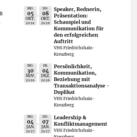
Speaker, Rednerin,
MO.
DO.
05
08
lt
Präsentation:
OKT.
OKT.
Schauspiel und
n
2026
2026
Kommunikation für
den erfolgreichen
Auftritt
VHS Friedrichshain-
Kreuzberg
Persönlichkeit,
MO.
FR.
30
04
Kommunikation,
e
NOV.
DEZ.
Beziehung mit
2026
2026
Transaktionsanalyse -
Duplikat
VHS Friedrichshain-
Kreuzberg
Leadership &
MO.
DO.
04
07
Konfliktmanagement
JAN.
JAN.
VHS Friedrichshain-
2027
2027
Kreuzberg