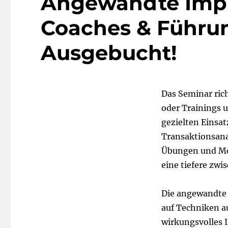
Angewandte Impro
Coaches & Führun
Ausgebucht!
Das Seminar rich
oder Trainings 
gezielten Einsa
Transaktionsana
Übungen und Met
eine tiefere zw
Die angewandte I
auf Techniken a
wirkungsvolles I