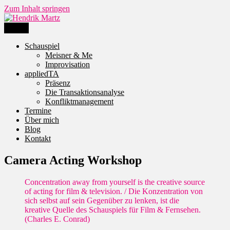
Zum Inhalt springen
Menü
Hendrik Martz
Schauspiel- und Firmentrainings
Schauspiel
Meisner & Me
Improvisation
appliedTA
Präsenz
Die Transaktionsanalyse
Konfliktmanagement
Termine
Über mich
Blog
Kontakt
Camera Acting Workshop
Concentration away from yourself is the creative source
of acting for film & television. / Die Konzentration von
sich selbst auf sein Gegenüber zu lenken, ist die
kreative Quelle des Schauspiels für Film & Fernsehen.
(Charles E. Conrad)