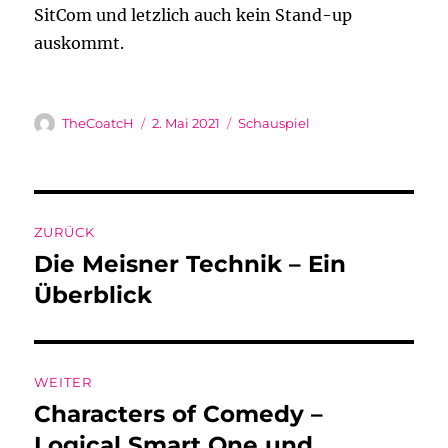
SitCom und letzlich auch kein Stand-up
auskommt.
Autor
Veröffentlicht
Kategorien
TheCoatcH
2. Mai 2021
Schauspiel
am
Beitragsnavigation
ZURÜCK
Die Meisner Technik – Ein
Vorheriger
Beitrag:
Überblick
WEITER
Characters of Comedy –
Nächster
Beitrag:
Logical Smart One und