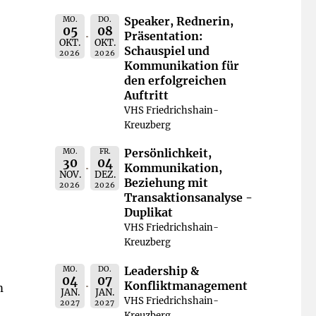
Speaker, Rednerin,
MO.
DO.
05
08
Präsentation:
OKT.
OKT.
Schauspiel und
2026
2026
Kommunikation für
den erfolgreichen
Auftritt
VHS Friedrichshain-
Kreuzberg
Persönlichkeit,
MO.
FR.
30
04
Kommunikation,
NOV.
DEZ.
Beziehung mit
2026
2026
Transaktionsanalyse -
Duplikat
VHS Friedrichshain-
Kreuzberg
Leadership &
MO.
DO.
04
07
Konfliktmanagement
m
JAN.
JAN.
VHS Friedrichshain-
2027
2027
Kreuzberg