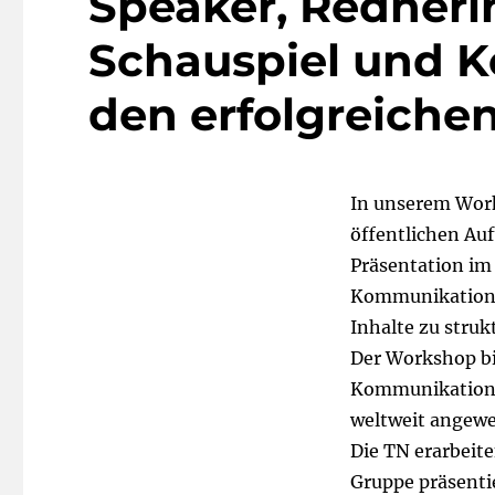
Speaker, Rednerin
Schauspiel und 
den erfolgreichen
In unserem Work
öffentlichen Auft
Präsentation im
Kommunikationst
Inhalte zu struk
Der Workshop bi
Kommunikations
weltweit angew
Die TN erarbeite
Gruppe präsentie