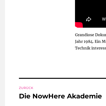
Grandiose Doku
Jahr 1984. Ein Mu
Technik interess
Beitragsnavigation
ZURÜCK
Die NowHere Akademie
Vorheriger
Beitrag: