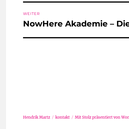
WEITER
NowHere Akademie – Die
Nächster
Beitrag:
Hendrik Martz
kontakt
Mit Stolz präsentiert von Wo