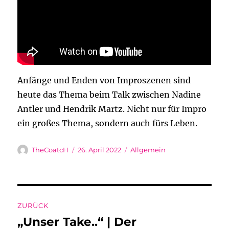
Anfänge und Enden von Improszenen sind
heute das Thema beim Talk zwischen Nadine
Antler und Hendrik Martz. Nicht nur für Impro
ein großes Thema, sondern auch fürs Leben.
Autor
Veröffentlicht
Kategorien
TheCoatcH
26. April 2022
Allgemein
am
Beitragsnavigation
ZURÜCK
„Unser Take..“ | Der
Vorheriger